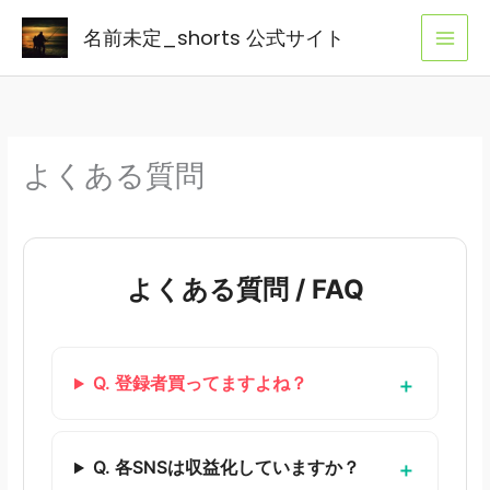
内
名前未定_shorts 公式サイト
容
を
ス
キ
ッ
よくある質問
プ
よくある質問 / FAQ
Q. 登録者買ってますよね？
Q. 各SNSは収益化していますか？