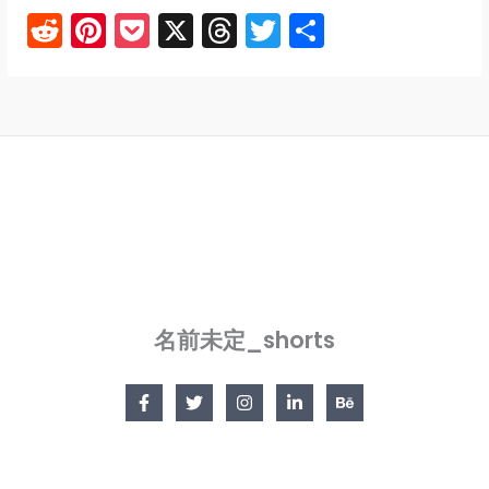
R
Pi
P
X
T
T
共
e
nt
o
hr
w
有
d
er
c
e
itt
di
e
k
a
er
t
st
et
d
s
名前未定_shorts