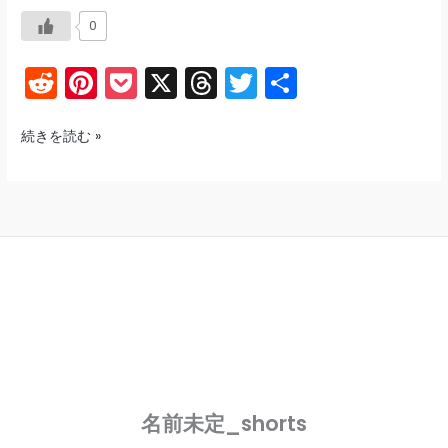
0
R
Pi
P
X
T
T
共
e
nt
o
hr
w
有
d
er
c
e
itt
や
続きを読む »
ば
di
e
k
a
er
い
t
st
et
d
や
s
ば
い
名前未定_shorts