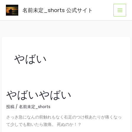
内
名前未定_shorts 公式サイト
容
を
ス
キ
ッ
プ
やばい
やばいやばい
投稿
/
名前未定_shorts
さっき急になんの前触れもなく右足のつけ根あたりが痛くなっ
て少しでも動いたら激痛。 死ぬのか！？