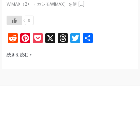
WiMAX（2+ → カシモWiMAX）を使 […]
0
R
Pi
P
X
T
T
共
e
nt
o
hr
w
有
d
er
c
e
itt
楽
続きを読む »
天
di
e
k
a
er
モ
t
st
et
d
バ
s
イ
ル
L11
速
度
改
善