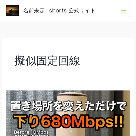
内
名前未定_shorts 公式サイト
容
を
ス
キ
ッ
プ
擬似固定回線