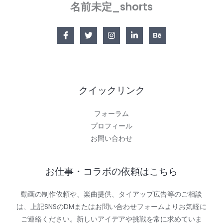
｜
名前未定_shorts
置
き
場
所
変
更
で
クイックリンク
下
り
フォーラム
680Mbps！
プロフィール
光
お問い合わせ
回
線
お仕事・コラボの依頼はこちら
超
え
動画の制作依頼や、楽曲提供、タイアップ広告等のご相談
の
は、上記SNSのDMまたはお問い合わせフォームよりお気軽に
実
ご連絡ください。新しいアイデアや挑戦を常に求めていま