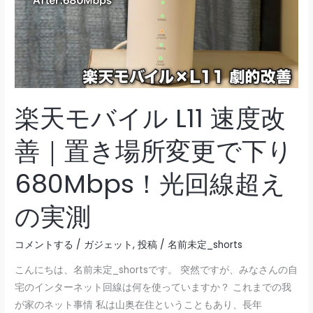
楽天モバイル L11 速度改
善｜置き場所変更で下り
680Mbps！光回線超え
の実測
コメントする
/
ガジェット
,
投稿
/
名前未定_shorts
こんにちは、名前未定_shortsです。 突然ですが、みなさんの自
宅のインターネット回線は何を使っていますか？ これまでの我
が家のネット事情 私は山奥在住ということもあり、長年