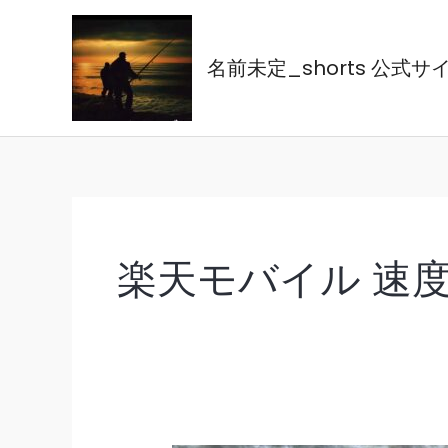
内
容
名前未定_shorts 公式サ
を
ス
キ
ッ
プ
楽天モバイル 速