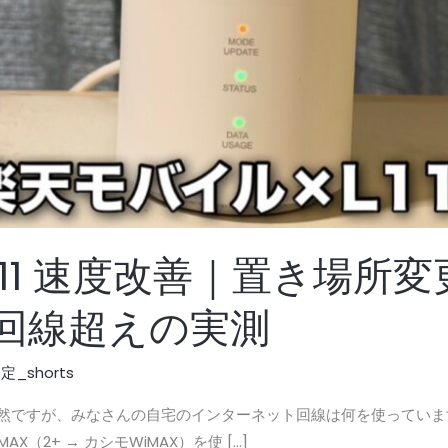
L11 速度改善｜置き場所
光回線超えの実測
_shorts
。 突然ですが、みなさんの自宅のインターネット回線は何を使ってい
（2+ → カシモWiMAX）を使 […]