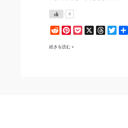
0
R
Pi
P
X
T
T
e
nt
o
hr
w
d
er
c
e
itt
楽
続きを読む »
天
di
e
k
a
er
モ
t
st
et
d
バ
s
イ
ル
L11
速
度
改
善