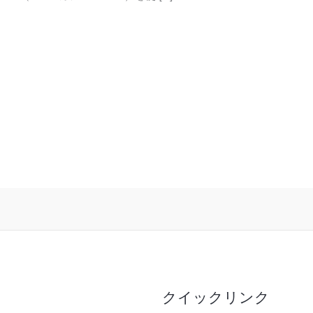
共
有
クイックリンク