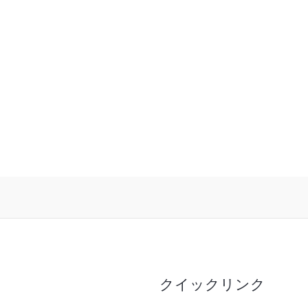
共
有
クイックリンク