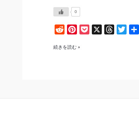
0
R
Pi
P
X
T
T
e
nt
o
hr
w
d
er
c
e
itt
OPPO
続きを読む »
Reno15
di
e
k
a
er
A
t
st
et
d
5G
s
ス
ペ
ッ
ク
感
想
｜
Felica