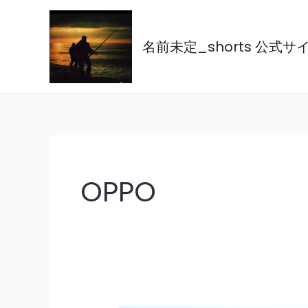
内
容
名前未定_shorts 公式サ
を
ス
キ
ッ
プ
OPPO