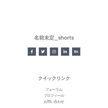
レ
ビ
ュ
ー
｜
約
名前未定_shorts
8
万
円
で
140
倍
ズ
クイックリンク
ー
ム
フォーラム
＆
プロフィール
Glyph
お問い合わせ
Matrix