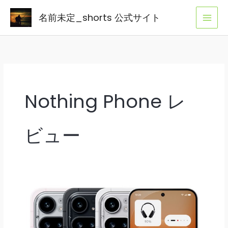
内
名前未定_shorts 公式サイト
容
を
ス
キ
ッ
プ
Nothing Phone レ
ビュー