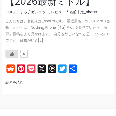
【2026最新ミドル】
コメントする
/
ガジェット
,
レビュー
/
名前未定_shorts
こんにちは、名前未定_shortsです。 最近最もアツいスマホ（独
断）といえば、Nothing Phone (4a) Pro。Xを見ていたら「着
弾」投稿をよく見かけます。 自分も欲しいな〜と思っているの
ですが、価格が約8 […]
0
R
Pi
P
X
T
T
共
e
nt
o
hr
w
有
d
er
c
e
itt
Nothing
続きを読む »
Phone
di
e
k
a
er
(4a)
t
st
et
d
Pro
s
机
上